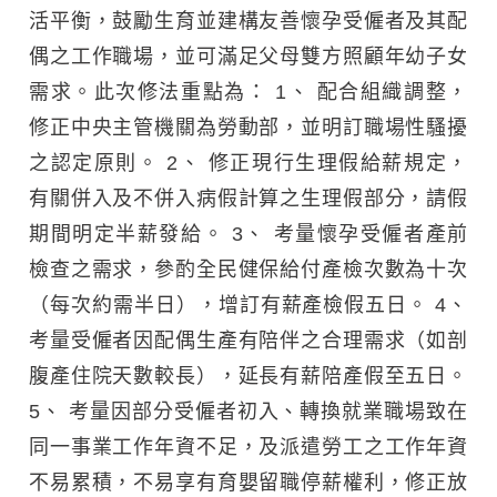
活平衡，鼓勵生育並建構友善懷孕受僱者及其配
偶之工作職場，並可滿足父母雙方照顧年幼子女
需求。此次修法重點為： 1、 配合組織調整，
修正中央主管機關為勞動部，並明訂職場性騷擾
之認定原則。 2、 修正現行生理假給薪規定，
有關併入及不併入病假計算之生理假部分，請假
期間明定半薪發給。 3、 考量懷孕受僱者產前
檢查之需求，參酌全民健保給付產檢次數為十次
（每次約需半日），增訂有薪產檢假五日。 4、
考量受僱者因配偶生產有陪伴之合理需求（如剖
腹產住院天數較長），延長有薪陪產假至五日。
5、 考量因部分受僱者初入、轉換就業職場致在
同一事業工作年資不足，及派遣勞工之工作年資
不易累積，不易享有育嬰留職停薪權利，修正放