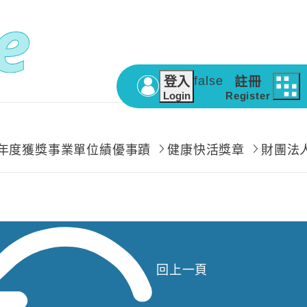
false
登入
註冊
Login
Register
5年度獲獎事業單位績優事蹟
健康快活獎章
財團法
回上一頁