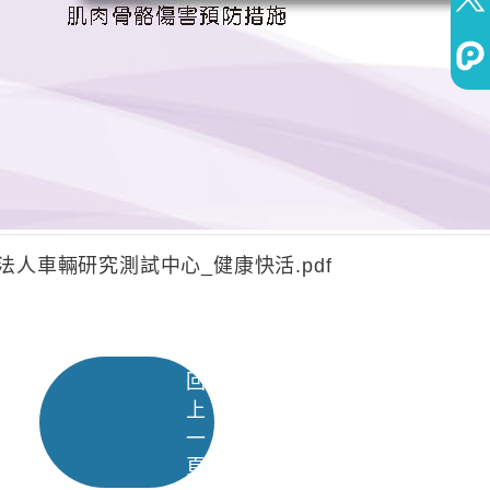
團法人車輛研究測試中心_健康快活.pdf
回
上
一
頁