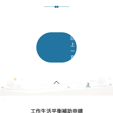
回
上
一
頁
:::
工作生活平衡補助申請